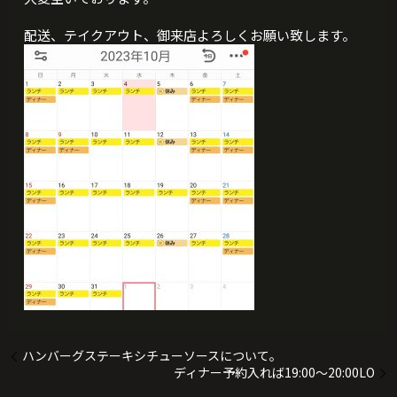
配送、テイクアウト、御来店よろしくお願い致します。
ハンバーグステーキシチューソースについて。
ディナー予約入れば19:00〜20:00LO